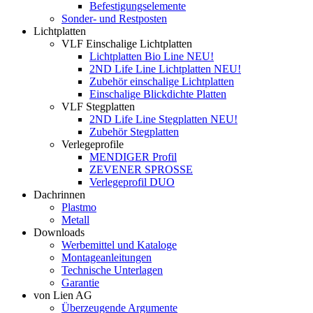
Befestigungselemente
Sonder- und Restposten
Lichtplatten
VLF Einschalige Lichtplatten
Lichtplatten Bio Line NEU!
2ND Life Line Lichtplatten NEU!
Zubehör einschalige Lichtplatten
Einschalige Blickdichte Platten
VLF Stegplatten
2ND Life Line Stegplatten NEU!
Zubehör Stegplatten
Verlegeprofile
MENDIGER Profil
ZEVENER SPROSSE
Verlegeprofil DUO
Dachrinnen
Plastmo
Metall
Downloads
Werbemittel und Kataloge
Montageanleitungen
Technische Unterlagen
Garantie
von Lien AG
Überzeugende Argumente