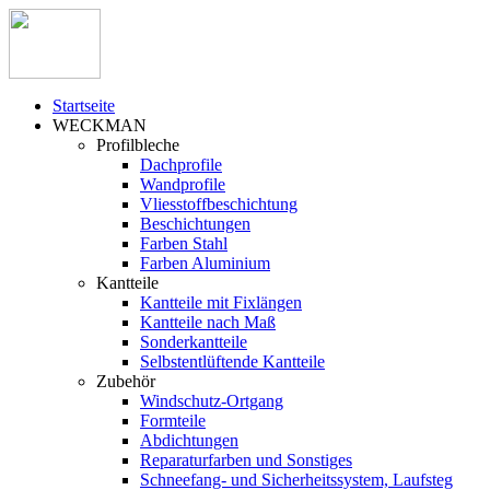
Startseite
WECKMAN
Profilbleche
Dachprofile
Wandprofile
Vliesstoffbeschichtung
Beschichtungen
Farben Stahl
Farben Aluminium
Kantteile
Kantteile mit Fixlängen
Kantteile nach Maß
Sonderkantteile
Selbstentlüftende Kantteile
Zubehör
Windschutz-Ortgang
Formteile
Abdichtungen
Reparaturfarben und Sonstiges
Schneefang- und Sicherheitssystem, Laufsteg