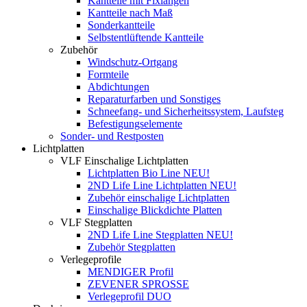
Kantteile mit Fixlängen
Kantteile nach Maß
Sonderkantteile
Selbstentlüftende Kantteile
Zubehör
Windschutz-Ortgang
Formteile
Abdichtungen
Reparaturfarben und Sonstiges
Schneefang- und Sicherheitssystem, Laufsteg
Befestigungselemente
Sonder- und Restposten
Lichtplatten
VLF Einschalige Lichtplatten
Lichtplatten Bio Line NEU!
2ND Life Line Lichtplatten NEU!
Zubehör einschalige Lichtplatten
Einschalige Blickdichte Platten
VLF Stegplatten
2ND Life Line Stegplatten NEU!
Zubehör Stegplatten
Verlegeprofile
MENDIGER Profil
ZEVENER SPROSSE
Verlegeprofil DUO