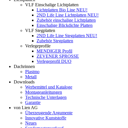
VLF Einschalige Lichtplatten
Lichtplatten Bio Line NEU!
2ND Life Line Lichtplatten NEU!
Zubehör einschalige Lichtplatten
Einschalige Blickdichte Platten
VLF Stegplatten
2ND Life Line Stegplatten NEU!
Zubehör Stegplatten
Verlegeprofile
MENDIGER Profil
ZEVENER SPROSSE
Verlegeprofil DUO
Dachrinnen
Plastmo
Metall
Downloads
Werbemittel und Kataloge
Montageanleitungen
Technische Unterlagen
Garantie
von Lien AG
Überzeugende Argumente
Innovative Kunststoffe
Neues