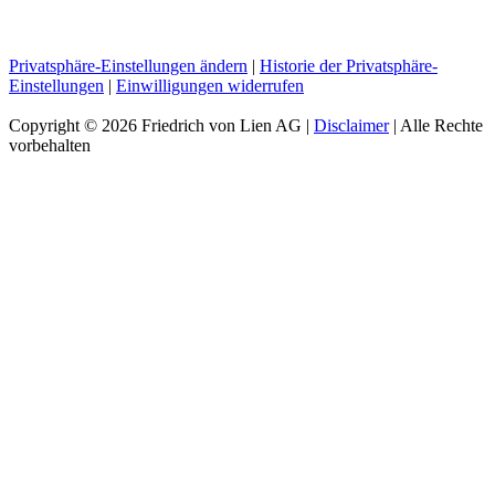
Privatsphäre-Einstellungen ändern
|
Historie der Privatsphäre-
Einstellungen
|
Einwilligungen widerrufen
Copyright ©
2026 Friedrich von Lien AG |
Disclaimer
| Alle Rechte
vorbehalten