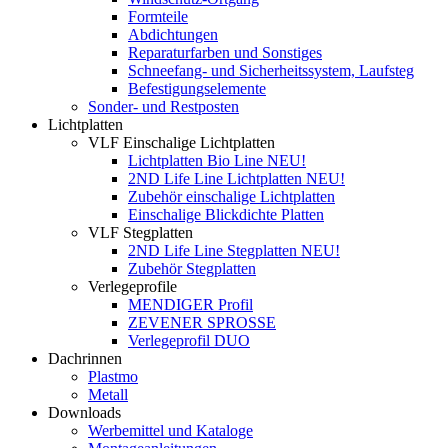
Formteile
Abdichtungen
Reparaturfarben und Sonstiges
Schneefang- und Sicherheitssystem, Laufsteg
Befestigungselemente
Sonder- und Restposten
Lichtplatten
VLF Einschalige Lichtplatten
Lichtplatten Bio Line NEU!
2ND Life Line Lichtplatten NEU!
Zubehör einschalige Lichtplatten
Einschalige Blickdichte Platten
VLF Stegplatten
2ND Life Line Stegplatten NEU!
Zubehör Stegplatten
Verlegeprofile
MENDIGER Profil
ZEVENER SPROSSE
Verlegeprofil DUO
Dachrinnen
Plastmo
Metall
Downloads
Werbemittel und Kataloge