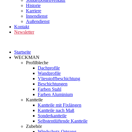
Sonderpostenverkauf
Historie
Karriere
Innendienst
Außendienst
Kontakt
Newsletter
Startseite
WECKMAN
Profilbleche
Dachprofile
Wandprofile
Vliesstoffbeschichtung
Beschichtungen
Farben Stahl
Farben Aluminium
Kantteile
Kantteile mit Fixlängen
Kantteile nach Maß
Sonderkantteile
Selbstentlüftende Kantteile
Zubehör
Windschutz-Ortgang