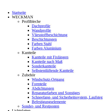
Startseite
WECKMAN
Profilbleche
Dachprofile
Wandprofile
Vliesstoffbeschichtung
Beschichtungen
Farben Stahl
Farben Aluminium
Kantteile
Kantteile mit Fixlängen
Kantteile nach Maß
Sonderkantteile
Selbstentlüftende Kantteile
Zubehör
Windschutz-Ortgang
Formteile
Abdichtungen
Reparaturfarben und Sonstiges
Schneefang- und Sicherheitssystem, Laufsteg
Befestigungselemente
Sonder- und Restposten
Lichtplatten