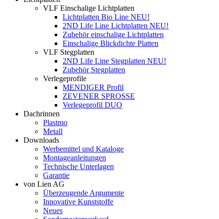
VLF Einschalige Lichtplatten
Lichtplatten Bio Line NEU!
2ND Life Line Lichtplatten NEU!
Zubehör einschalige Lichtplatten
Einschalige Blickdichte Platten
VLF Stegplatten
2ND Life Line Stegplatten NEU!
Zubehör Stegplatten
Verlegeprofile
MENDIGER Profil
ZEVENER SPROSSE
Verlegeprofil DUO
Dachrinnen
Plastmo
Metall
Downloads
Werbemittel und Kataloge
Montageanleitungen
Technische Unterlagen
Garantie
von Lien AG
Überzeugende Argumente
Innovative Kunststoffe
Neues