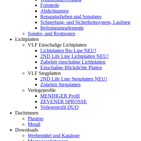
Formteile
Abdichtungen
Reparaturfarben und Sonstiges
Schneefang- und Sicherheitssystem, Laufsteg
Befestigungselemente
Sonder- und Restposten
Lichtplatten
VLF Einschalige Lichtplatten
Lichtplatten Bio Line NEU!
2ND Life Line Lichtplatten NEU!
Zubehör einschalige Lichtplatten
Einschalige Blickdichte Platten
VLF Stegplatten
2ND Life Line Stegplatten NEU!
Zubehör Stegplatten
Verlegeprofile
MENDIGER Profil
ZEVENER SPROSSE
Verlegeprofil DUO
Dachrinnen
Plastmo
Metall
Downloads
Werbemittel und Kataloge