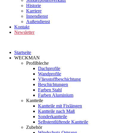
Sonderpostenverkauf
Historie
Karriere
Innendienst
Außendienst
Kontakt
Newsletter
Startseite
WECKMAN
Profilbleche
Dachprofile
Wandprofile
Vliesstoffbeschichtung
Beschichtungen
Farben Stahl
Farben Aluminium
Kantteile
Kantteile mit Fixlängen
Kantteile nach Maß
Sonderkantteile
Selbstentlüftende Kantteile
Zubehör
Windschutz-Ortgang