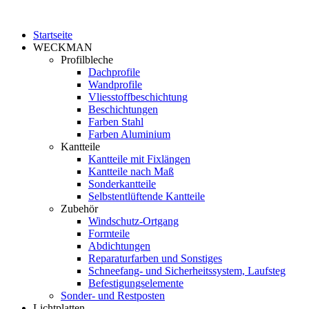
Startseite
WECKMAN
Profilbleche
Dachprofile
Wandprofile
Vliesstoffbeschichtung
Beschichtungen
Farben Stahl
Farben Aluminium
Kantteile
Kantteile mit Fixlängen
Kantteile nach Maß
Sonderkantteile
Selbstentlüftende Kantteile
Zubehör
Windschutz-Ortgang
Formteile
Abdichtungen
Reparaturfarben und Sonstiges
Schneefang- und Sicherheitssystem, Laufsteg
Befestigungselemente
Sonder- und Restposten
Lichtplatten