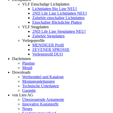
VLF Einschalige Lichtplatten
Lichtplatten Bio Line NEU!
2ND Life Line Lichtplatten NEU!
Zubehör einschalige Lichtplatten
Einschalige Blickdichte Platten
VLF Stegplatten
2ND Life Line Stegplatten NEU!
Zubehör Stegplatten
Verlegeprofile
MENDIGER Profil
ZEVENER SPROSSE
Verlegeprofil DUO
Dachrinnen
Plastmo
Metall
Downloads
Werbemittel und Kataloge
Montageanleitungen
Technische Unterlagen
Garantie
von Lien AG
Überzeugende Argumente
Innovative Kunststoffe
Neues