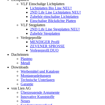
VLF Einschalige Lichtplatten
Lichtplatten Bio Line NEU!
2ND Life Line Lichtplatten NEU!
Zubehör einschalige Lichtplatten
Einschalige Blickdichte Platten
VLF Stegplatten
2ND Life Line Stegplatten NEU!
Zubehör Stegplatten
Verlegeprofile
MENDIGER Profil
ZEVENER SPROSSE
Verlegeprofil DUO
Dachrinnen
Plastmo
Metall
Downloads
Werbemittel und Kataloge
Montageanleitungen
Technische Unterlagen
Garantie
von Lien AG
Überzeugende Argumente
Innovative Kunststoffe
Neues