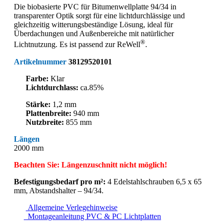
Die biobasierte PVC für Bitumenwellplatte 94/34 in
transparenter Optik sorgt für eine lichtdurchlässige und
gleichzeitig witterungsbeständige Lösung, ideal für
Überdachungen und Außenbereiche mit natürlicher
®
Lichtnutzung. Es ist passend zur ReWell
.
Artikelnummer
38129520101
Farbe:
Klar
Lichtdurchlass:
ca.85%
Stärke:
1,2 mm
Plattenbreite:
940 mm
Nutzbreite:
855 mm
Längen
2000 mm
Beachten Sie: Längenzuschnitt nicht möglich!
Befestigungsbedarf pro m²:
4 Edelstahlschrauben 6,5 x 65
mm, Abstandshalter – 94/34.
Allgemeine Verlegehinweise
Montageanleitung PVC & PC Lichtplatten