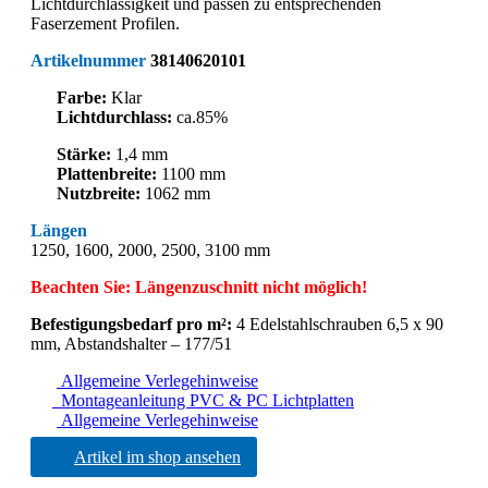
Lichtdurchlässigkeit und passen zu entsprechenden
Faserzement Profilen.
Artikelnummer
38140620101
Farbe:
Klar
Lichtdurchlass:
ca.85%
Stärke:
1,4 mm
Plattenbreite:
1100 mm
Nutzbreite:
1062 mm
Längen
1250, 1600, 2000, 2500, 3100 mm
Beachten Sie: Längenzuschnitt nicht möglich!
Befestigungsbedarf pro m²:
4 Edelstahlschrauben 6,5 x 90
mm, Abstandshalter – 177/51
Allgemeine Verlegehinweise
Montageanleitung PVC & PC Lichtplatten
Allgemeine Verlegehinweise
Artikel im shop ansehen