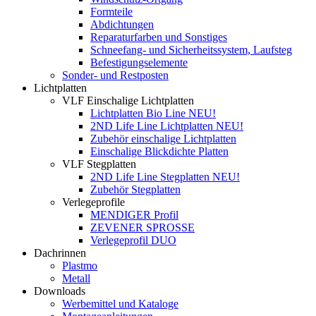
Formteile
Abdichtungen
Reparaturfarben und Sonstiges
Schneefang- und Sicherheitssystem, Laufsteg
Befestigungselemente
Sonder- und Restposten
Lichtplatten
VLF Einschalige Lichtplatten
Lichtplatten Bio Line NEU!
2ND Life Line Lichtplatten NEU!
Zubehör einschalige Lichtplatten
Einschalige Blickdichte Platten
VLF Stegplatten
2ND Life Line Stegplatten NEU!
Zubehör Stegplatten
Verlegeprofile
MENDIGER Profil
ZEVENER SPROSSE
Verlegeprofil DUO
Dachrinnen
Plastmo
Metall
Downloads
Werbemittel und Kataloge