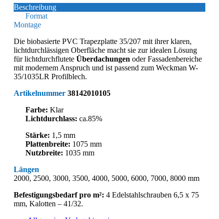
Beschreibung
Format
Montage
Die biobasierte PVC Trapezplatte 35/207 mit ihrer klaren,
lichtdurchlässigen Oberfläche macht sie zur idealen Lösung
für lichtdurchflutete
Überdachungen
oder Fassadenbereiche
mit modernem Anspruch und ist passend zum Weckman W-
35/1035LR Profilblech.
Artikelnummer
38142010105
Farbe:
Klar
Lichtdurchlass:
ca.85%
Stärke:
1,5 mm
Plattenbreite:
1075 mm
Nutzbreite:
1035 mm
Längen
2000, 2500, 3000, 3500, 4000, 5000, 6000, 7000, 8000 mm
Befestigungsbedarf pro m²:
4 Edelstahlschrauben 6,5 x 75
mm, Kalotten – 41/32.