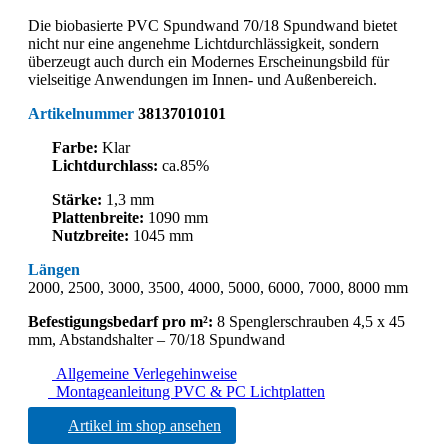
Die biobasierte PVC Spundwand 70/18 Spundwand bietet
nicht nur eine angenehme Lichtdurchlässigkeit, sondern
überzeugt auch durch ein Modernes Erscheinungsbild für
vielseitige Anwendungen im Innen- und Außenbereich.
Artikelnummer
38137010101
Farbe:
Klar
Lichtdurchlass:
ca.85%
Stärke:
1,3 mm
Plattenbreite:
1090 mm
Nutzbreite:
1045 mm
Längen
2000, 2500, 3000, 3500, 4000, 5000, 6000, 7000, 8000 mm
Befestigungsbedarf pro m²:
8 Spenglerschrauben 4,5 x 45
mm, Abstandshalter – 70/18 Spundwand
Allgemeine Verlegehinweise
Montageanleitung PVC & PC Lichtplatten
Artikel im shop ansehen