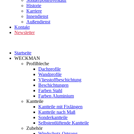
Sonderpostenverkauf
Historie
Karriere
Innendienst
Außendienst
Kontakt
Newsletter
Startseite
WECKMAN
Profilbleche
Dachprofile
Wandprofile
Vliesstoffbeschichtung
Beschichtungen
Farben Stahl
Farben Aluminium
Kantteile
Kantteile mit Fixlängen
Kantteile nach Maß
Sonderkantteile
Selbstentlüftende Kantteile
Zubehör
Windschutz-Ortgang