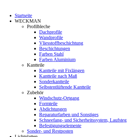
Startseite
WECKMAN
Profilbleche
Dachprofile
Wandprofile
Vliesstoffbeschichtung
Beschichtungen
Farben Stahl
Farben Aluminium
Kantteile
Kantteile mit Fixlängen
Kantteile nach Maß
Sonderkantteile
Selbstentlüftende Kantteile
Zubehör
Windschutz-Ortgang
Formteile
Abdichtungen
Reparaturfarben und Sonstiges
Schneefang- und Sicherheitssystem, Laufsteg
Befestigungselemente
Sonder- und Restposten
Lichtplatten