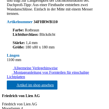
und trägt zur Langlebigkeit der Dachkonstruktion bei.
Dachprofi-Tipp: Aus einer Firsthaube entstehen zwei
Wandanschlüsse. Einfach in der Mitte mit einem Messer
trennen.
Artikelnummer
34FHRWB110
Farbe:
Rotbraun
Lichtdurchlass:
Blickdicht
Stärke:
1,4 mm
Größe:
180 x80 x 180 mm
Längen
1100 mm
Allgemeine Verlegehinweise
Montageanleitung von Formteilen für einschalige
Lichtplatten
Artikel im shop ansehen
Friedrich von Lien AG
Friedrich von Lien AG
Moordamm 4