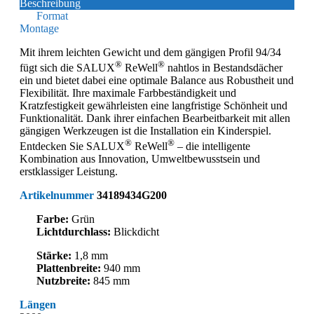
Beschreibung
Format
Montage
Mit ihrem leichten Gewicht und dem gängigen Profil 94/34
®
®
fügt sich die SALUX
ReWell
nahtlos in Bestandsdächer
ein und bietet dabei eine optimale Balance aus Robustheit und
Flexibilität. Ihre maximale Farbbeständigkeit und
Kratzfestigkeit gewährleisten eine langfristige Schönheit und
Funktionalität. Dank ihrer einfachen Bearbeitbarkeit mit allen
gängigen Werkzeugen ist die Installation ein Kinderspiel.
®
®
Entdecken Sie SALUX
ReWell
– die intelligente
Kombination aus Innovation, Umweltbewusstsein und
erstklassiger Leistung.
Artikelnummer
34189434G200
Farbe:
Grün
Lichtdurchlass:
Blickdicht
Stärke:
1,8 mm
Plattenbreite:
940 mm
Nutzbreite:
845 mm
Längen