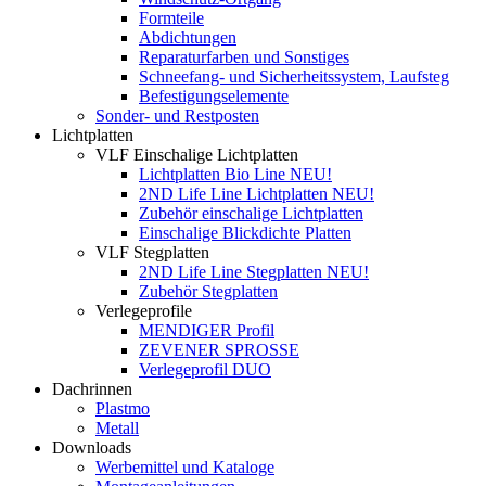
Formteile
Abdichtungen
Reparaturfarben und Sonstiges
Schneefang- und Sicherheitssystem, Laufsteg
Befestigungselemente
Sonder- und Restposten
Lichtplatten
VLF Einschalige Lichtplatten
Lichtplatten Bio Line NEU!
2ND Life Line Lichtplatten NEU!
Zubehör einschalige Lichtplatten
Einschalige Blickdichte Platten
VLF Stegplatten
2ND Life Line Stegplatten NEU!
Zubehör Stegplatten
Verlegeprofile
MENDIGER Profil
ZEVENER SPROSSE
Verlegeprofil DUO
Dachrinnen
Plastmo
Metall
Downloads
Werbemittel und Kataloge