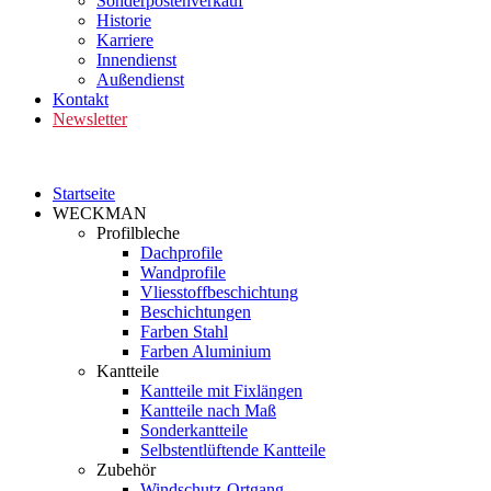
Sonderpostenverkauf
Historie
Karriere
Innendienst
Außendienst
Kontakt
Newsletter
Startseite
WECKMAN
Profilbleche
Dachprofile
Wandprofile
Vliesstoffbeschichtung
Beschichtungen
Farben Stahl
Farben Aluminium
Kantteile
Kantteile mit Fixlängen
Kantteile nach Maß
Sonderkantteile
Selbstentlüftende Kantteile
Zubehör
Windschutz-Ortgang