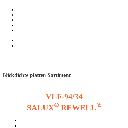
Hoch wärmeformstabil
Hagelbeständigkeit
Farb- und UV-beständig
Leichtes Gewicht
Schneidbar mit allen gängigen
Schneidewerkzeugen
Fügt sich nahtlos in Bestandsdächer ein
Kratzfest und extrem robust
Blickdichte platten Sortiment
VLF-94/34
®
®
SALUX
REWELL