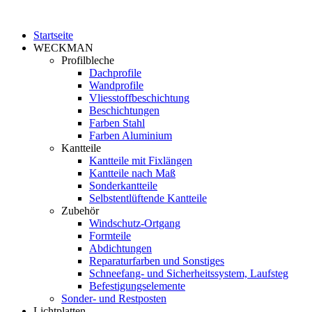
Startseite
WECKMAN
Profilbleche
Dachprofile
Wandprofile
Vliesstoffbeschichtung
Beschichtungen
Farben Stahl
Farben Aluminium
Kantteile
Kantteile mit Fixlängen
Kantteile nach Maß
Sonderkantteile
Selbstentlüftende Kantteile
Zubehör
Windschutz-Ortgang
Formteile
Abdichtungen
Reparaturfarben und Sonstiges
Schneefang- und Sicherheitssystem, Laufsteg
Befestigungselemente
Sonder- und Restposten
Lichtplatten