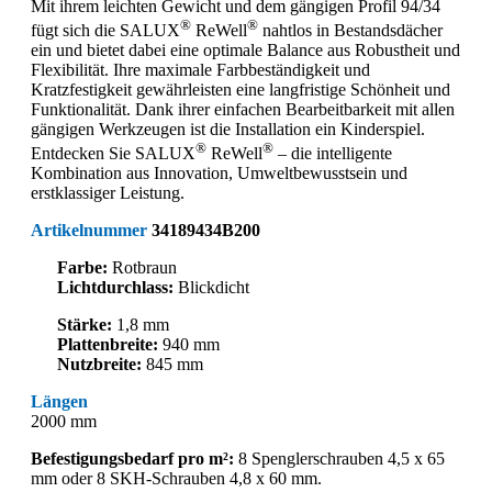
Mit ihrem leichten Gewicht und dem gängigen Profil 94/34
®
®
fügt sich die SALUX
ReWell
nahtlos in Bestandsdächer
ein und bietet dabei eine optimale Balance aus Robustheit und
Flexibilität. Ihre maximale Farbbeständigkeit und
Kratzfestigkeit gewährleisten eine langfristige Schönheit und
Funktionalität. Dank ihrer einfachen Bearbeitbarkeit mit allen
gängigen Werkzeugen ist die Installation ein Kinderspiel.
®
®
Entdecken Sie SALUX
ReWell
– die intelligente
Kombination aus Innovation, Umweltbewusstsein und
erstklassiger Leistung.
Artikelnummer
34189434B200
Farbe:
Rotbraun
Lichtdurchlass:
Blickdicht
Stärke:
1,8 mm
Plattenbreite:
940 mm
Nutzbreite:
845 mm
Längen
2000 mm
Befestigungsbedarf pro m²:
8 Spenglerschrauben 4,5 x 65
mm oder 8 SKH-Schrauben 4,8 x 60 mm.