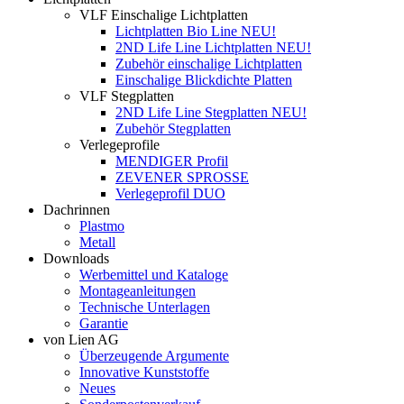
VLF Einschalige Lichtplatten
Lichtplatten Bio Line NEU!
2ND Life Line Lichtplatten NEU!
Zubehör einschalige Lichtplatten
Einschalige Blickdichte Platten
VLF Stegplatten
2ND Life Line Stegplatten NEU!
Zubehör Stegplatten
Verlegeprofile
MENDIGER Profil
ZEVENER SPROSSE
Verlegeprofil DUO
Dachrinnen
Plastmo
Metall
Downloads
Werbemittel und Kataloge
Montageanleitungen
Technische Unterlagen
Garantie
von Lien AG
Überzeugende Argumente
Innovative Kunststoffe
Neues