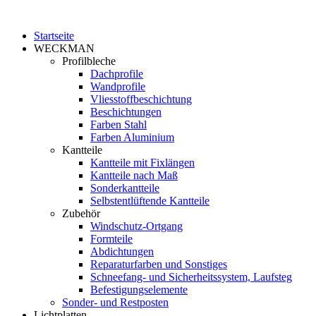
Startseite
WECKMAN
Profilbleche
Dachprofile
Wandprofile
Vliesstoffbeschichtung
Beschichtungen
Farben Stahl
Farben Aluminium
Kantteile
Kantteile mit Fixlängen
Kantteile nach Maß
Sonderkantteile
Selbstentlüftende Kantteile
Zubehör
Windschutz-Ortgang
Formteile
Abdichtungen
Reparaturfarben und Sonstiges
Schneefang- und Sicherheitssystem, Laufsteg
Befestigungselemente
Sonder- und Restposten
Lichtplatten