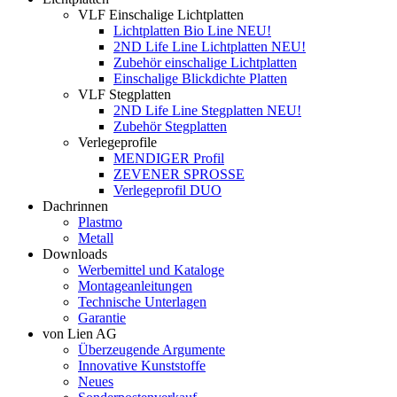
VLF Einschalige Lichtplatten
Lichtplatten Bio Line NEU!
2ND Life Line Lichtplatten NEU!
Zubehör einschalige Lichtplatten
Einschalige Blickdichte Platten
VLF Stegplatten
2ND Life Line Stegplatten NEU!
Zubehör Stegplatten
Verlegeprofile
MENDIGER Profil
ZEVENER SPROSSE
Verlegeprofil DUO
Dachrinnen
Plastmo
Metall
Downloads
Werbemittel und Kataloge
Montageanleitungen
Technische Unterlagen
Garantie
von Lien AG
Überzeugende Argumente
Innovative Kunststoffe
Neues