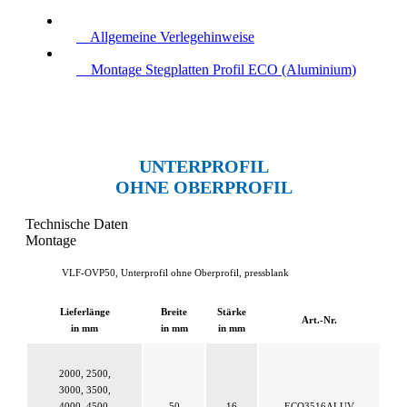
Allgemeine Verlegehinweise
Montage Stegplatten Profil ECO (Aluminium)
UNTERPROFIL
OHNE OBERPROFIL
Technische Daten
Montage
VLF-OVP50,
Unterprofil
ohne Oberprofil, pressblank
Lieferlänge
Breite
Stärke
Art.-Nr.
in mm
in mm
in mm
2000, 2500,
3000, 3500,
4000, 4500,
50
16
ECO3516ALUV