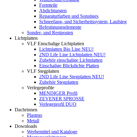
Formteile
Abdichtungen
Reparaturfarben und Sonstiges
Schneefang- und Sicherheitssystem, Laufsteg
Befestigungselemente
Sonder- und Restposten
Lichtplatten
VLF Einschalige Lichtplatten
Lichtplatten Bio Line NEU!
2ND Life Line Lichtplatten NEU!
Zubehör einschalige Lichtplatten
Einschalige Blickdichte Platten
VLF Stegplatten
2ND Life Line Stegplatten NEU!
Zubehör Stegplatten
Verlegeprofile
MENDIGER Profil
ZEVENER SPROSSE
Verlegeprofil DUO
Dachrinnen
Plastmo
Metall
Downloads
Werbemittel und Kataloge