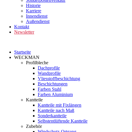
Sonderpostenverkauf
Historie
Karriere
Innendienst
Außendienst
Kontakt
Newsletter
Startseite
WECKMAN
Profilbleche
Dachprofile
Wandprofile
Vliesstoffbeschichtung
Beschichtungen
Farben Stahl
Farben Aluminium
Kantteile
Kantteile mit Fixlängen
Kantteile nach Maß
Sonderkantteile
Selbstentlüftende Kantteile
Zubehör
Windschutz-Ortgang